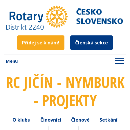
Přidej se k nám!
Členská sekce
Menu
RC JIČÍN - NYMBURK
- PROJEKTY
O klubu
Činovníci
Členové
Setkání