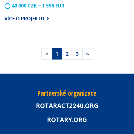
40 000 CZK ~ 1 556 EUR
VÍCE O PROJEKTU
«
1
2
3
»
Partnerské organizace
ROTARACT2240.ORG
ROTARY.ORG