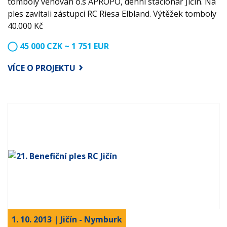
tomboly věnován o.s APROPO, denní stacionář Jičín. Na
ples zavítali zástupci RC Riesa Elbland. Výtěžek tomboly
40.000 Kč
45 000 CZK ~ 1 751 EUR
VÍCE O PROJEKTU
1. 10. 2013 | Jičín - Nymburk