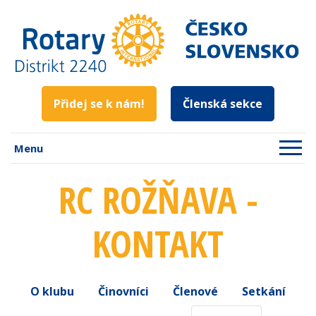
Přidej se k nám!
Členská sekce
Menu
RC ROŽŇAVA -
KONTAKT
O klubu
Činovníci
Členové
Setkání