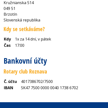
Kružnianska 514
049 51
Brzotín
Slovenská republika
Kdy se setkáváme?
Kdy
1x za 14 dní, v pátek
Čas
17:00
Bankovní účty
Rotary club Roznava
Č. účtu
4017386702/7500
IBAN
SK47 7500 0000 0040 1738 6702