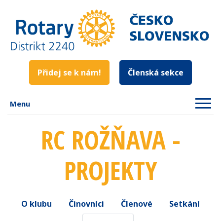
Přidej se k nám!
Členská sekce
Menu
RC ROŽŇAVA -
PROJEKTY
O klubu
Činovníci
Členové
Setkání