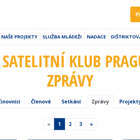
P
NAŠE PROJEKTY
SLUŽBA MLÁDEŽI
NADACE
DIŠTRIKTOV
- SATELITNÍ KLUB PRAG
ZPRÁVY
Činovníci
Členové
Setkání
Zprávy
Projekt
«
1
2
3
»