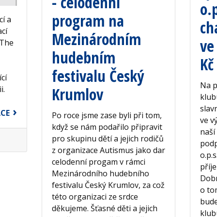
- celodenní
o.
program na
cí a
ch
cí
Mezinárodním
ve
 The
hudebním
Kč
festivalu Český
cí
Na p
i.
Krumlov
klub
slav
ACE
Po roce jsme zase byli při tom,
ve v
když se nám podařilo připravit
naší
pro skupinu dětí a jejich rodičů
podp
z organizace Autismus jako dar
o.p.
celodenní progam v rámci
příj
Mezinárodního hudebního
Dobr
festivalu Český Krumlov, za což
o to
této organizaci ze srdce
bude
děkujeme. Šťasné děti a jejich
klub