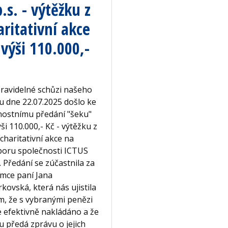
p.s. - výtěžku z
aritativní akce
 výši 110.000,-
ravidelné schůzi našeho
u dne 22.07.2025 došlo ke
nostnímu předání "šeku"
ýši 110.000,- Kč - výtěžku z
 charitativní akce na
oru společnosti ICTUS
s. Předání se zúčastnila za
emce paní Jana
kovská, která nás ujistila
m, že s vybranými penězi
 efektivně nakládáno a že
u předá zprávu o jejich