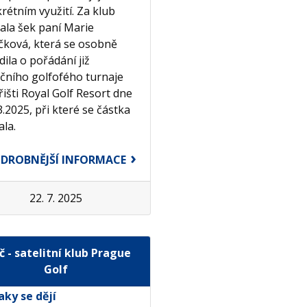
rétním využití. Za klub
ala šek paní Marie
ičková, která se osobně
dila o pořádání již
ičního golfofého turnaje
řišti Royal Golf Resort dne
3.2025, při které se částka
ala.
DROBNĚJŠÍ INFORMACE
22. 7. 2025
č - satelitní klub Prague
Golf