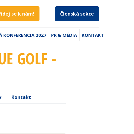
řidej se k nám!
Členská sekce
Á KONFERENCIA 2027
PR & MÉDIA
KONTAKT
UE GOLF -
y
Kontakt