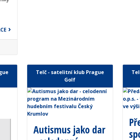
ACE
ague
Telč - satelitní klub Prague
Tel
Golf
Př
Autismus jako dar
sp