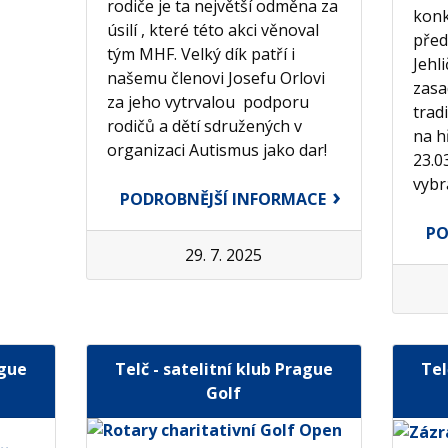
rodiče je ta největší odměna za
konk
úsilí , které této akci věnoval
před
tým MHF. Velký dík patří i
Jehl
našemu členovi Josefu Orlovi
zasa
za jeho vytrvalou podporu
trad
rodičů a dětí sdružených v
na h
organizaci Autismus jako dar!
23.0
vybr
PODROBNĚJŠÍ INFORMACE
PO
29. 7. 2025
ague
Telč - satelitní klub Prague
Tel
Golf