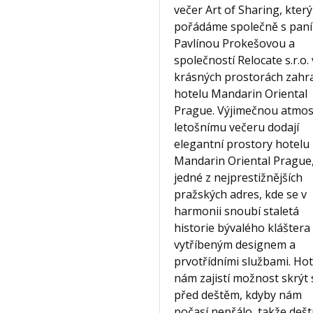
večer Art of Sharing, který
pořádáme společně s paní
Pavlínou Prokešovou a
společností Relocate s.r.o. 
krásných prostorách zahr
hotelu Mandarin Oriental
Prague. Výjimečnou atmos
letošnímu večeru dodají
elegantní prostory hotelu
Mandarin Oriental Prague
jedné z nejprestižnějších
pražských adres, kde se v
harmonii snoubí staletá
historie bývalého kláštera
vytříbeným designem a
prvotřídními službami. Hot
nám zajistí možnost skrýt 
před deštěm, kdyby nám
počasí nepřálo, takže dešt