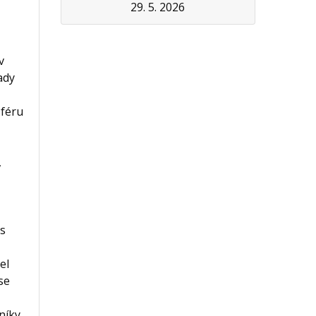
29. 5. 2026
v
ady
féru
,
 s
el
se
níky