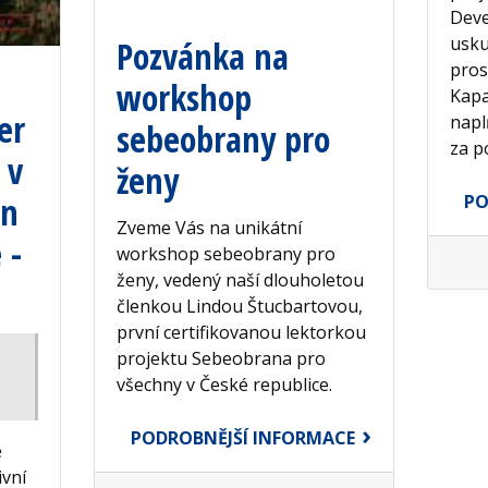
Deve
usku
Pozvánka na
pros
workshop
Kapa
er
napl
sebeobrany pro
za p
 v
ženy
in
PO
Zveme Vás na unikátní
 -
workshop sebeobrany pro
ženy, vedený naší dlouholetou
členkou Lindou Štucbartovou,
první certifikovanou lektorkou
projektu Sebeobrana pro
všechny v České republice.
PODROBNĚJŠÍ INFORMACE
ě
ivní