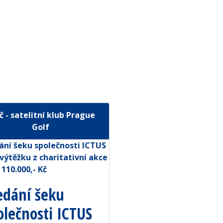
č - satelitní klub Prague
Golf
edání šeku
olečnosti ICTUS