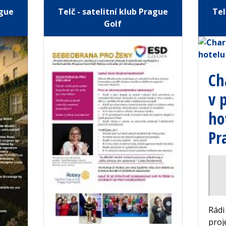
ague
Telč - satelitní klub Prague
Tel
Golf
Ch
v 
ho
Pr
Rádi
proj